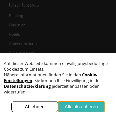
Use Cases
Banking
Fluglinien
Hotels
Autovermietung
E-Government
© OVD Kinegram AG
Impressum
|
Datenschutzerklärung
|
Bildnachweis