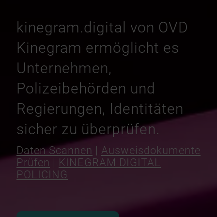
kinegram.digital von OVD
Kinegram ermöglicht es
Unternehmen,
Polizeibehörden und
Regierungen, Identitäten
sicher zu überprüfen.
Daten Scannen
|
Ausweisdokumente
Prüfen
|
KINEGRAM DIGITAL
POLICING